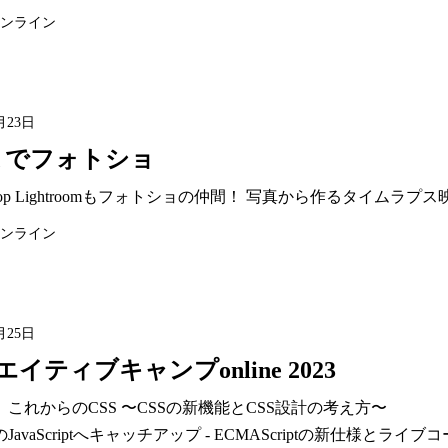
ンライン
月23日
までフォトショ
oshop Lightroomもフォトショの仲間！ 写真から作るタイムラプス
ンライン
月25日
イティブキャンプonline 2023
年、これからのCSS 〜CSSの新機能とCSS設計の考え方〜

のJavaScriptへキャッチアップ - ECMAScriptの新仕様とライブ